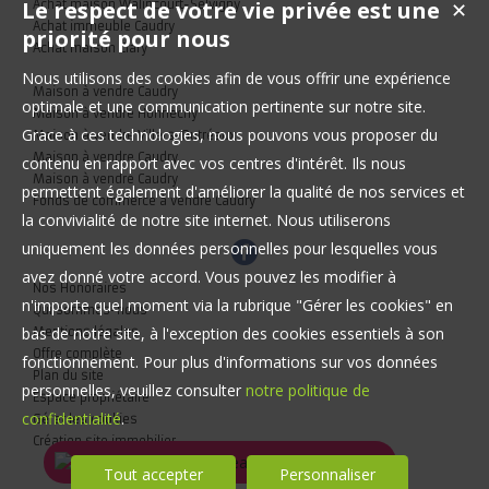
Le respect de votre vie privée est une
Achat maison Walincourt-Selvigny
✕
Achat immeuble Caudry
priorité pour nous
Achat maison Clary
Nous utilisons des cookies afin de vous offrir une expérience
Maison à vendre Caudry
optimale et une communication pertinente sur notre site.
Maison à vendre Honnechy
Grace à ces technologies, nous pouvons vous proposer du
Maison à vendre Villers-Outréaux
Maison à vendre Caudry
contenu en rapport avec vos centres d'intérêt. Ils nous
Maison à vendre Caudry
permettent également d'améliorer la qualité de nos services et
Fonds de commerce à vendre Caudry
la convivialité de notre site internet. Nous utiliserons
uniquement les données personnelles pour lesquelles vous
avez donné votre accord. Vous pouvez les modifier à
Nos Honoraires
n'importe quel moment via la rubrique "Gérer les cookies" en
Qui sommes-nous
bas de notre site, à l'exception des cookies essentiels à son
Mentions légales
Offre complète
fonctionnement. Pour plus d'informations sur vos données
Plan du site
personnelles, veuillez consulter
notre politique de
Espace propriétaire
confidentialité
.
Gérer les cookies
Création site immobilier
Tout accepter
Personnaliser