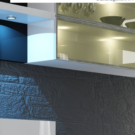
amateurs de rénovati
compose d'un séjour,
ainsi que de 3 cham
trouverez également
bain avec douche. Le
équipé ...