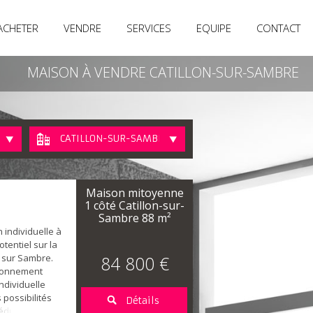
ACHETER
VENDRE
SERVICES
EQUIPE
CONTACT
MAISON À VENDRE CATILLON-SUR-SAMBRE
CATILLON-SUR-SAMBRE
Maison mitoyenne
1 côté Catillon-sur-
Sambre
88 m²
 individuelle à
tentiel sur la
 sur Sambre.
84 800 €
ironnement
ndividuelle
possibilités
Détails
duira les