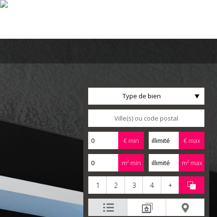
Type de bien
€ min
€ max
m² min
m² max
1
2
3
4
+