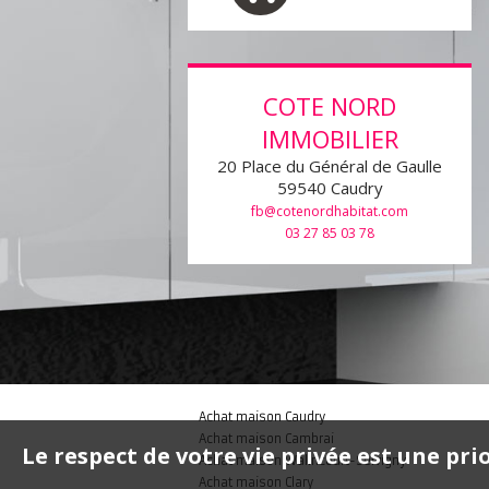
COTE NORD
IMMOBILIER
20 Place du Général de Gaulle
59540
Caudry
fb@cotenordhabitat.com
03 27 85 03 78
Achat maison Caudry
Achat maison Cambrai
Le respect de votre vie privée est une pri
Achat maison Walincourt-Selvigny
Achat maison Clary