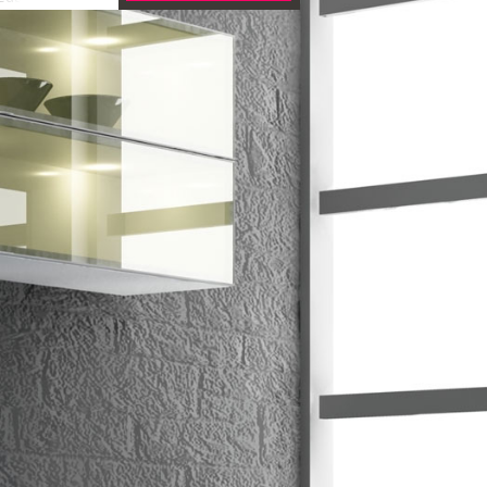
on. Elle se
 d'une cuisine,
bres. Vous y
 une salle de
 bien est