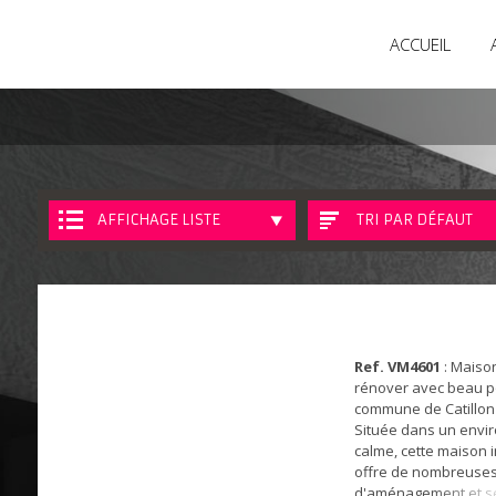
ACCUEIL
AFFICHAGE LISTE
TRI PAR DÉFAUT
Ref. VM4601
: Maison
rénover avec beau po
commune de Catillon
Située dans un env
calme, cette maison i
offre de nombreuses 
d'aménagement et sé