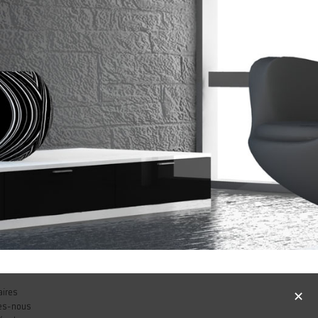
aires
✕
es-nous