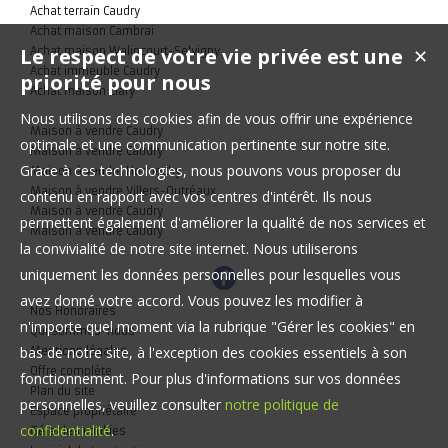
Achat terrain Caudry
Achat maison Cambrai
Le respect de votre vie privée est une
Achat maison Walincourt-Selvigny
✕
Achat immeuble Caudry
priorité pour nous
Achat maison Clary
Nous utilisons des cookies afin de vous offrir une expérience
Maison à vendre Caudry
optimale et une communication pertinente sur notre site.
Maison à vendre Caudry
Grace à ces technologies, nous pouvons vous proposer du
Maison à vendre Honnechy
Maison à vendre Villers-Outréaux
contenu en rapport avec vos centres d'intérêt. Ils nous
Maison à vendre Caudry
permettent également d'améliorer la qualité de nos services et
Maison à vendre Caudry
la convivialité de notre site internet. Nous utiliserons
uniquement les données personnelles pour lesquelles vous
avez donné votre accord. Vous pouvez les modifier à
Nos Honoraires
n'importe quel moment via la rubrique "Gérer les cookies" en
Qui sommes-nous
bas de notre site, à l'exception des cookies essentiels à son
Mentions légales
Offre complète
fonctionnement. Pour plus d'informations sur vos données
Plan du site
personnelles, veuillez consulter
notre politique de
Espace propriétaire
confidentialité
.
Gérer les cookies