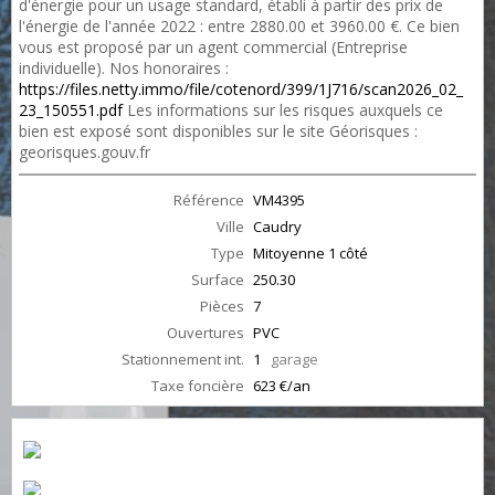
d'énergie pour un usage standard, établi à partir des prix de
l'énergie de l'année 2022 : entre 2880.00 et 3960.00 €. Ce bien
vous est proposé par un agent commercial (Entreprise
individuelle). Nos honoraires :
https://files.netty.immo/file/cotenord/399/1J716/scan2026_02_
23_150551.pdf
Les informations sur les risques auxquels ce
bien est exposé sont disponibles sur le site Géorisques :
georisques.gouv.fr
Référence
VM4395
Ville
Caudry
Type
Mitoyenne 1 côté
Surface
250.30
Pièces
7
Ouvertures
PVC
Stationnement int.
1
garage
Taxe foncière
623 €/an