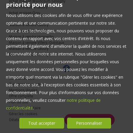
Achat maison Walincourt-Selvigny
priorité pour nous
Achat immeuble Caudry
Achat maison Clary
Nous utilisons des cookies afin de vous offrir une expérience
optimale et une communication pertinente sur notre site.
Maison à vendre Caudry
Grace à ces technologies, nous pouvons vous proposer du
Maison à vendre Caudry
Maison à vendre Honnechy
contenu en rapport avec vos centres d'intérêt. Ils nous
Maison à vendre Villers-Outréaux
permettent également d'améliorer la qualité de nos services et
Maison à vendre Caudry
la convivialité de notre site internet. Nous utiliserons
Maison à vendre Caudry
uniquement les données personnelles pour lesquelles vous
avez donné votre accord. Vous pouvez les modifier à
n'importe quel moment via la rubrique "Gérer les cookies" en
Nos Honoraires
bas de notre site, à l'exception des cookies essentiels à son
Qui sommes-nous
Mentions légales
fonctionnement. Pour plus d'informations sur vos données
Offre complète
personnelles, veuillez consulter
notre politique de
Plan du site
confidentialité
.
Espace propriétaire
Gérer les cookies
Création site internet immobilier
Tout accepter
Personnaliser