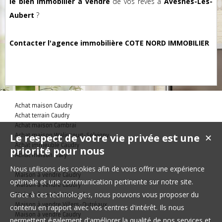
le bien immobilier à vendre
de vos rêves à
Avesnes-Les-
Aubert
?
Contacter l'agence immobilière COTE NORD IMMOBILIER
Achat maison Caudry
Achat terrain Caudry
Achat maison Cambrai
Le respect de votre vie privée est une
Achat maison Walincourt-Selvigny
✕
Achat immeuble Caudry
priorité pour nous
Achat maison Clary
Nous utilisons des cookies afin de vous offrir une expérience
Maison à vendre Caudry
optimale et une communication pertinente sur notre site.
Maison à vendre Caudry
Grace à ces technologies, nous pouvons vous proposer du
Maison à vendre Honnechy
Maison à vendre Villers-Outréaux
contenu en rapport avec vos centres d'intérêt. Ils nous
Maison à vendre Caudry
permettent également d'améliorer la qualité de nos services et