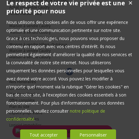
Le respect de votre vie privée est une
Achat maison Walincourt-Selvigny
✕
Achat immeuble Caudry
priorité pour nous
Achat maison Clary
Nous utilisons des cookies afin de vous offrir une expérience
Maison à vendre Caudry
optimale et une communication pertinente sur notre site.
Maison à vendre Caudry
Grace à ces technologies, nous pouvons vous proposer du
Maison à vendre Honnechy
Maison à vendre Villers-Outréaux
contenu en rapport avec vos centres d'intérêt. Ils nous
Maison à vendre Caudry
permettent également d'améliorer la qualité de nos services et
Maison à vendre Caudry
la convivialité de notre site internet. Nous utiliserons
uniquement les données personnelles pour lesquelles vous
avez donné votre accord. Vous pouvez les modifier à
Nos Honoraires
n'importe quel moment via la rubrique "Gérer les cookies" en
Qui sommes-nous
bas de notre site, à l'exception des cookies essentiels à son
Mentions légales
Offre complète
fonctionnement. Pour plus d'informations sur vos données
Plan du site
personnelles, veuillez consulter
notre politique de
Espace propriétaire
confidentialité
.
Gérer les cookies
Logiciel immobilier
Tout accepter
Personnaliser