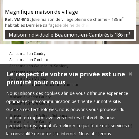
Magnifique maison de village
Ref. VM4615
: Jolie maison de village pleine de charme – 186 m²
habitables Derrière sa façade pleine de charme, cette superbe
maison de village dévoile de très beaux volumes et une ambiance
Maison individuelle Beaumont-en-Cambrésis
186 m²
chaleureuse où il fait bon vivre ! Hall d'entrée, cuisine équipée,
arrière-cuisine, salon/salle à manger de 45 m² baigné de lumière,
véranda conviviale, salle d'eau, WC, cave. À l'étage : palier, 3
Achat maison Caudry
chambres dont ...
Achat maison Cambrai
Achat maison Walincourt-Selvigny
Le respect de votre vie privée est une
Achat maison Clary
✕
Achat maison Maretz
priorité pour nous
Achat maison Saint-Hilaire-lez-Cambrai
Nous utilisons des cookies afin de vous offrir une expérience
Maison à vendre Caudry
optimale et une communication pertinente sur notre site.
Maison à vendre Caudry
Grace à ces technologies, nous pouvons vous proposer du
Maison à vendre Honnechy
Maison à vendre Villers-Outréaux
contenu en rapport avec vos centres d'intérêt. Ils nous
Maison à vendre Caudry
permettent également d'améliorer la qualité de nos services et
Maison à vendre Caudry
la convivialité de notre site internet. Nous utiliserons