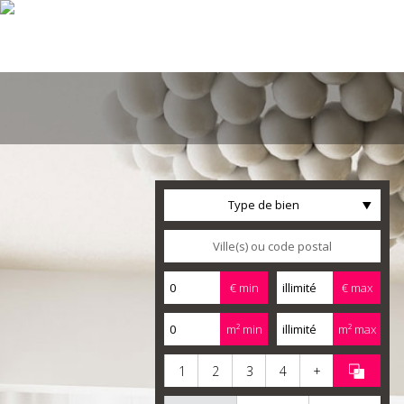
Type de bien
€ min
€ max
m² min
m² max
1
2
3
4
+