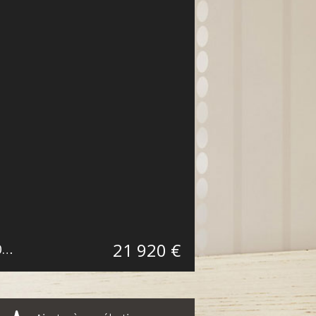
21 920 €
Terrain Constructible Walincourt-Selvigny 09 a 20 ca