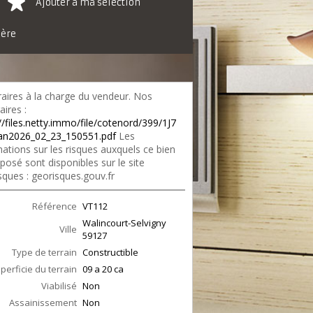
Ajouter à ma sélection
ière
aires à la charge du vendeur. Nos
ires :
//files.netty.immo/file/cotenord/399/1J7
an2026_02_23_150551.pdf
Les
ations sur les risques auxquels ce bien
posé sont disponibles sur le site
sques : georisques.gouv.fr
Référence
VT112
Walincourt-Selvigny
Ville
59127
Type de terrain
Constructible
perficie du terrain
09 a 20 ca
Viabilisé
Non
Assainissement
Non