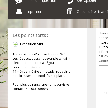
Poser une question
Me rappeler
Imprimer
Calculatrice financ
Honor
Les points forts :
honora
https:
Exposition Sud
16/sc
inform
Terrain à bâtir d'une surface de 920 m².
est ex
Les réseaux passent devant le terrain (
Géori
Electricité, Eau, Tout à l'égout)
Libre de constructeur.
14 mètres linéaire en façade, rue calme,
nombreuses commodités sur place.
Pour plus de renseignements ou visite
contactez le 0631836889
Su