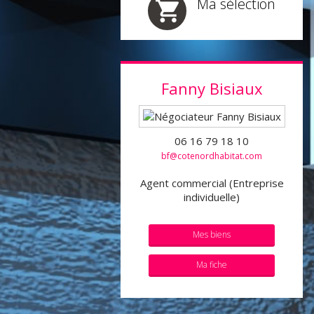
Ma sélection
Fanny
Bisiaux
06 16 79 18 10
bf@cotenordhabitat.com
Agent commercial (Entreprise
individuelle)
Mes biens
Ma fiche