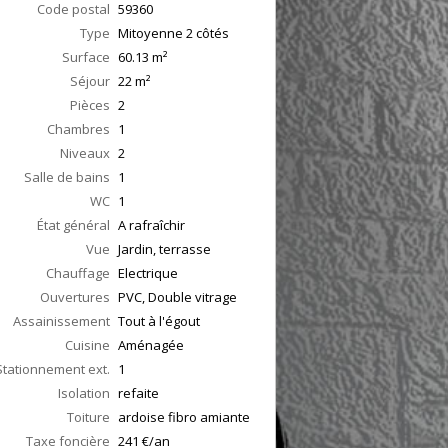
Code postal
59360
Type
Mitoyenne 2 côtés
Surface
60.13
m²
Séjour
22
m²
Pièces
2
Chambres
1
Niveaux
2
Salle de bains
1
WC
1
État général
A rafraîchir
Vue
Jardin, terrasse
Chauffage
Electrique
Ouvertures
PVC, Double vitrage
Assainissement
Tout à l'égout
Cuisine
Aménagée
Stationnement ext.
1
Isolation
refaite
Toiture
ardoise fibro amiante
Taxe foncière
241 €/an