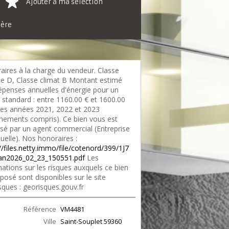
Ajouter à ma sélection
ière
aires à la charge du vendeur. Classe
ie D, Classe climat B Montant estimé
épenses annuelles d'énergie pour un
 standard : entre 1160.00 € et 1600.00
 les années 2021, 2022 et 2023
nements compris). Ce bien vous est
sé par un agent commercial (Entreprise
duelle). Nos honoraires :
//files.netty.immo/file/cotenord/399/1J7
an2026_02_23_150551.pdf
Les
ations sur les risques auxquels ce bien
posé sont disponibles sur le site
sques : georisques.gouv.fr
Référence
VM4481
Ville
Saint-Souplet
59360