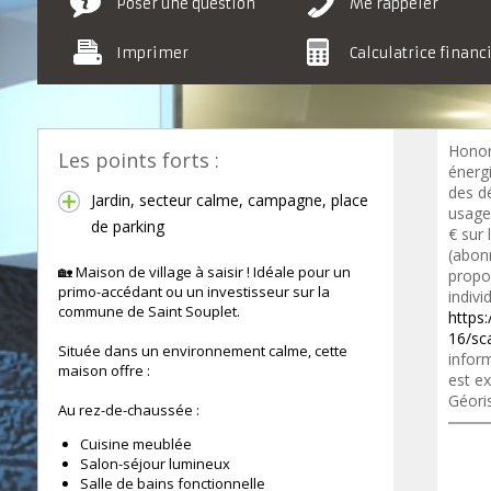
Poser une question
Me rappeler
Imprimer
Calculatrice financ
Honor
Les points forts :
énerg
des d
Jardin, secteur calme, campagne, place
usage
de parking
€ sur
(abon
🏡 Maison de village à saisir ! Idéale pour un
propo
primo-accédant ou un investisseur sur la
indivi
commune de Saint Souplet.
https:
16/sc
Située dans un environnement calme, cette
inform
maison offre :
est ex
Géori
Au rez-de-chaussée :
Cuisine meublée
Salon-séjour lumineux
Salle de bains fonctionnelle