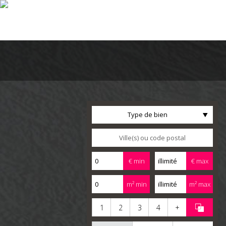
Type de bien
€ min
€ max
m² min
m² max
1
2
3
4
+