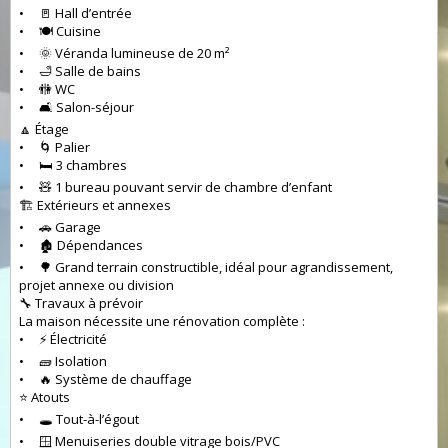
• 🚪 Hall d’entrée
• 🍽️ Cuisine
• 🌞 Véranda lumineuse de 20 m²
• 🛁 Salle de bains
• 🚻 WC
• 🛋️ Salon-séjour
🔼 Étage
• 🌀 Palier
• 🛏️ 3 chambres
• 🧸 1 bureau pouvant servir de chambre d’enfant
🏗️ Extérieurs et annexes
• 🚗 Garage
• 🏚️ Dépendances
• 🌳 Grand terrain constructible, idéal pour agrandissement,
projet annexe ou division
🔧 Travaux à prévoir
La maison nécessite une rénovation complète :
• ⚡ Électricité
• 🧱 Isolation
• 🔥 Système de chauffage
⭐ Atouts
• 🕳️ Tout-à-l’égout
• 🪟 Menuiseries double vitrage bois/PVC