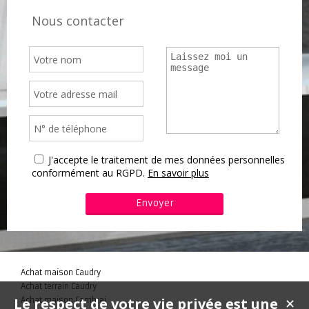
Nous contacter
J'accepte le traitement de mes données personnelles
conformément au RGPD.
En savoir plus
Achat maison Caudry
Achat terrain Caudry
Le respect de votre vie privée est une
Achat maison Cambrai
✕