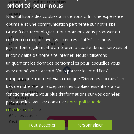
Achat maison Walincourt-Selvigny
priorité pour nous
Achat immeuble Caudry
Achat maison Clary
Nous utilisons des cookies afin de vous offrir une expérience
optimale et une communication pertinente sur notre site.
Maison à vendre Caudry
Grace à ces technologies, nous pouvons vous proposer du
Maison à vendre Caudry
Maison à vendre Honnechy
contenu en rapport avec vos centres d'intérêt. Ils nous
Maison à vendre Villers-Outréaux
permettent également d'améliorer la qualité de nos services et
Maison à vendre Caudry
la convivialité de notre site internet. Nous utiliserons
Maison à vendre Caudry
uniquement les données personnelles pour lesquelles vous
avez donné votre accord. Vous pouvez les modifier à
n'importe quel moment via la rubrique "Gérer les cookies" en
Nos Honoraires
bas de notre site, à l'exception des cookies essentiels à son
Qui sommes-nous
Mentions légales
fonctionnement. Pour plus d'informations sur vos données
Offre complète
personnelles, veuillez consulter
notre politique de
Plan du site
confidentialité
.
Espace propriétaire
Gérer les cookies
Création site internet
Tout accepter
Personnaliser