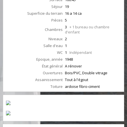
Séjour
19
Superficie du terrain
16 a 14 ca
Pièces
5
3
+ 1 bureau ou chambre
Chambres
d'enfant
Niveaux
2
Salle d'eau
1
WC
1
Indépendant
Epoque, année
1948
État général
A rénover
Ouvertures
Bois/PVC, Double vitrage
Assainissement
Tout à l'égout
Toiture
ardoise fibro-ciment