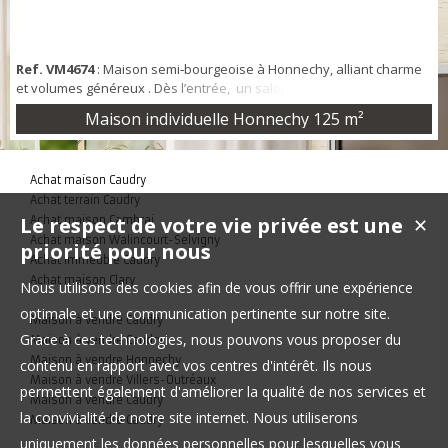
Ref. VM4674
: Maison semi‑bourgeoise à Honnechy, alliant charme
et volumes généreux . Dès l’entrée, un salon lumineux de 34 m²
agrémenté d’une cheminée, une salle à manger, ainsi qu’une
Maison individuelle Honnechy
125 m²
cuisine indépendante. Le rez‑de‑chaussée comprend également un
w.c. et une salle d’eau et un espace véranda. À l’étage, un palier
distribue 3 chambres, une salle de bains avec baignoire et douche
Achat maison Caudry
ainsi un secon...
Achat terrain Caudry
Le respect de votre vie privée est une
Achat maison Cambrai
✕
Achat maison Walincourt-Selvigny
priorité pour nous
Achat immeuble Caudry
Achat maison Clary
Nous utilisons des cookies afin de vous offrir une expérience
optimale et une communication pertinente sur notre site.
Maison à vendre Caudry
Grace à ces technologies, nous pouvons vous proposer du
Maison à vendre Caudry
Maison à vendre Honnechy
contenu en rapport avec vos centres d'intérêt. Ils nous
Maison à vendre Villers-Outréaux
permettent également d'améliorer la qualité de nos services et
Maison à vendre Caudry
la convivialité de notre site internet. Nous utiliserons
Maison à vendre Caudry
uniquement les données personnelles pour lesquelles vous